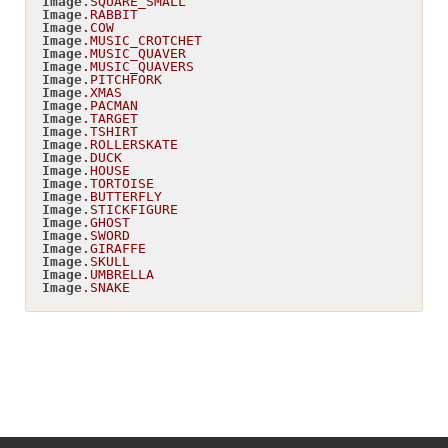
Image
.SQUARE_SMALL
Image
.RABBIT
Image
.COW
Image
.MUSIC_CROTCHET
Image
.MUSIC_QUAVER
Image
.MUSIC_QUAVERS
Image
.PITCHFORK
Image
.XMAS
Image
.PACMAN
Image
.TARGET
Image
.TSHIRT
Image
.ROLLERSKATE
Image
.DUCK
Image
.HOUSE
Image
.TORTOISE
Image
.BUTTERFLY
Image
.STICKFIGURE
Image
.GHOST
Image
.SWORD
Image
.GIRAFFE
Image
.SKULL
Image
.UMBRELLA
Image
.SNAKE