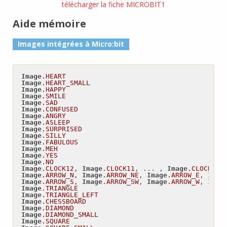
télécharger la fiche MICROBIT1
Aide mémoire
Images intégrées à Micro:bit
Image
.HEART
Image
.HEART_SMALL
Image
.HAPPY
Image
.SMILE
Image
.SAD
Image
.CONFUSED
Image
.ANGRY
Image
.ASLEEP
Image
.SURPRISED
Image
.SILLY
Image
.FABULOUS
Image
.MEH
Image
.YES
Image
.NO
Image
.CLOCK12
, 
Image
.CLOCK11
, ... , 
Image
.CLOCK1
Image
.ARROW_N
, 
Image
.ARROW_NE
, 
Image
.ARROW_E
, 
Imag
Image
.ARROW_S
, 
Image
.ARROW_SW
, 
Image
.ARROW_W
, 
Imag
Image
.TRIANGLE
Image
.TRIANGLE_LEFT
Image
.CHESSBOARD
Image
.DIAMOND
Image
.DIAMOND_SMALL
Image
.SQUARE